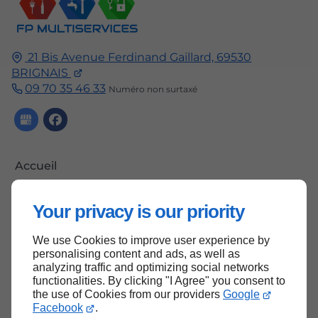
21 Bis Avenue Ferdinand Gaillard,
69530
BRIGNAIS
09 70 35 46 33
Numéro non surtaxé
Accueil
Contactez-nous
Your privacy is our priority
Mentions légales
Plan du site
We use Cookies to improve user experience by
personalising content and ads, as well as
analyzing traffic and optimizing social networks
functionalities. By clicking "I Agree" you consent to
the use of Cookies from our providers
Google
Haut de page
Facebook
.