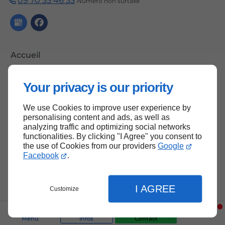
09 70 35 46 33
Numéro non surtaxé
Accueil
Contactez-nous
Your privacy is our priority
Mentions légales
Plan du site
We use Cookies to improve user experience by
personalising content and ads, as well as
analyzing traffic and optimizing social networks
functionalities. By clicking "I Agree" you consent to
the use of Cookies from our providers
Google
Haut de page
Facebook
.
I AGREE
Customize
Menu
Infos
Contact