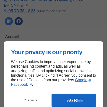
21 Bis Avenue Ferdinand Gaillard,
69530
BRIGNAIS
09 70 35 46 33
Numéro non surtaxé
Accueil
Contactez-nous
Your privacy is our priority
Mentions légales
Plan du site
We use Cookies to improve user experience by
personalising content and ads, as well as
analyzing traffic and optimizing social networks
functionalities. By clicking "I Agree" you consent to
the use of Cookies from our providers
Google
Haut de page
Facebook
.
I AGREE
Customize